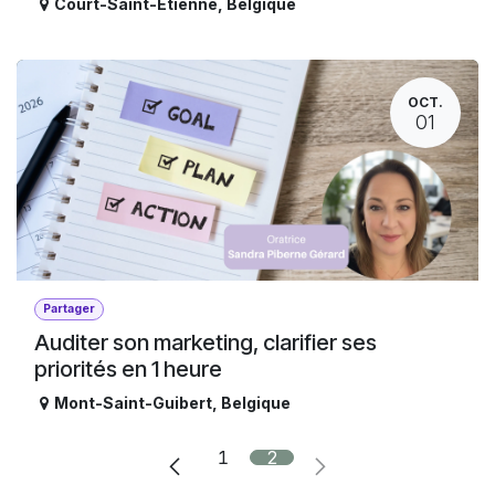
Court-Saint-Etienne
,
Belgique
OCT.
01
Partager
Auditer son marketing, clarifier ses
priorités en 1 heure
Mont-Saint-Guibert
,
Belgique
1
2