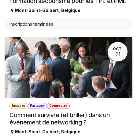
Formation secourisme pour les TPE et PME
Mont-Saint-Guibert
,
Belgique
Inscriptions terminées
OCT.
21
Inspirer
Partager
Connecter
Comment survivre (et briller) dans un
événement de networking ?
Mont-Saint-Guibert
,
Belgique