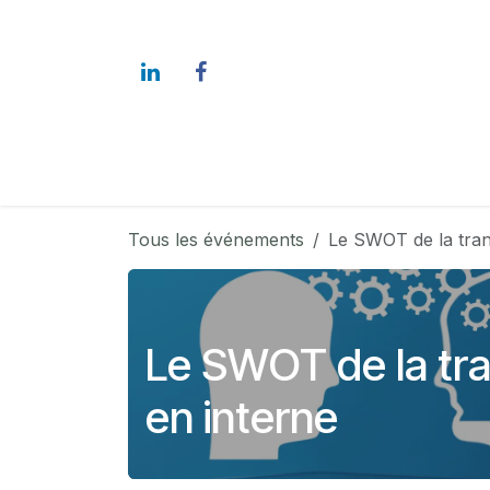
Se rendre au contenu
L'Alliance
Nos membres
Tous les événements
Le SWOT de la tran
Le SWOT de la tra
en interne