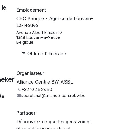
 le
Emplacement
CBC Banque - Agence de Louvain-
La-Neuve
Avenue Albert Einstein 7
1348 Louvain-la-Neuve
Belgique
Obtenir l'itinéraire
Organisateur
aeker
Alliance Centre BW ASBL
+32 10 45 28 50
secretariat@alliance-centrebw.be
ée
Partager
Découvrez ce que les gens voient
et disent à propos de cet