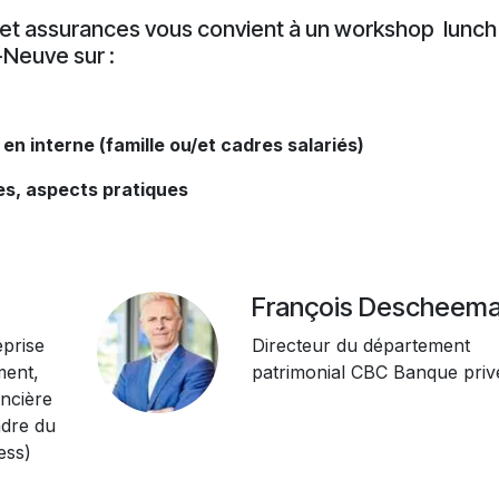
et assurances vous convient à un workshop lunch
-Neuve sur :
 en interne
(famille ou/et cadres salariés)
es, aspects pratiques
François Descheem
eprise
Directeur du département
ent,
patrimonial CBC Banque priv
ancière
adre du
ess)