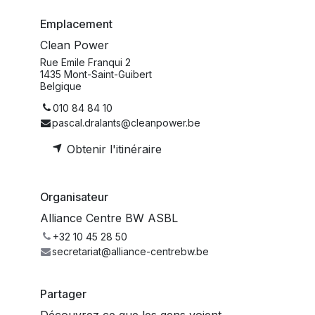
Emplacement
Clean Power
Rue Emile Franqui 2
1435 Mont-Saint-Guibert
Belgique
010 84 84 10
pascal.dralants@cleanpower.be
Obtenir l'itinéraire
Organisateur
Alliance Centre BW ASBL
+32 10 45 28 50
secretariat@alliance-centrebw.be
Partager
Découvrez ce que les gens voient