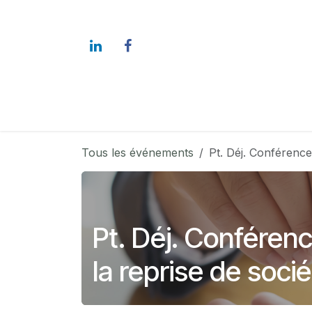
Se rendre au contenu
L'Alliance
Nos membres
Tous les événements
Pt. Déj. Conférence
Pt. Déj. Conféren
la reprise de soci