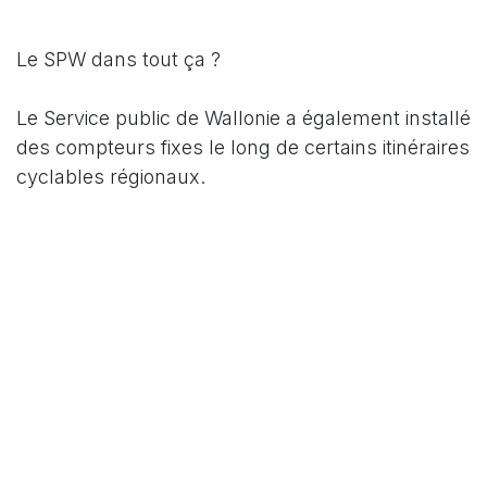
Le SPW dans tout ça ?
Le Service public de Wallonie a également installé
des compteurs fixes le long de certains itinéraires
cyclables régionaux.
Pour découvrir leurs résultats,
une plateforme en
ligne
est désormais à votre disposition.
Challenge Databusters
Vous aimez avoir accès à des infos claires et
utiles ? Vous connaissez des parkings vélo qui