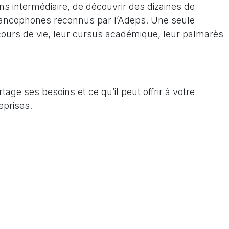
ans intermédiaire, de découvrir des dizaines de
 francophones reconnus par l’Adeps. Une seule
cours de vie, leur cursus académique, leur palmarès
tage ses besoins et ce qu’il peut offrir à votre
eprises.
se traduit pas forcément par un financement
.
erchent également des opportunités telles que des
n pour la réalisation de leur mémoire ou de leur
e un appui logistique. En échange, ces athlètes
dynamique au sein de votre entreprise ou groupement
formes de collaboration.