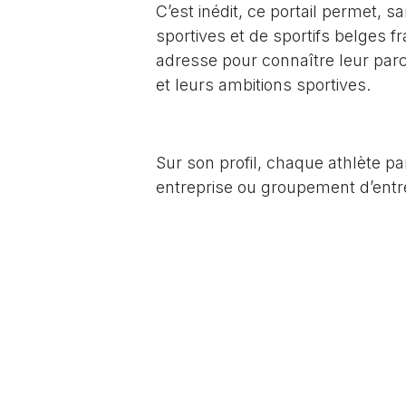
C’est inédit, ce portail permet, s
sportives et de sportifs belges
adresse pour connaître leur par
et leurs ambitions sportives.
Sur son profil, chaque athlète par
entreprise ou groupement d’entr
Soutenir nos élites sportives ne 
Concrètement, nos athlètes rech
conventions de stages, un soutie
travail de fin d’études, ou encor
peuvent insuffler une nouvelle 
d’entreprises à travers diverses 