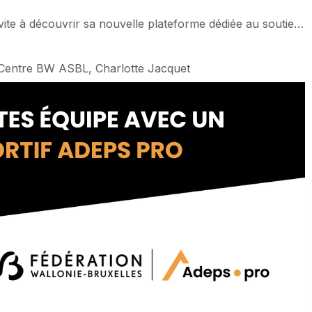
écouvrir sa nouvelle plateforme dédiée au soutien de ses sportifs de haut niveau
 Centre BW ASBL, Charlotte Jacquet